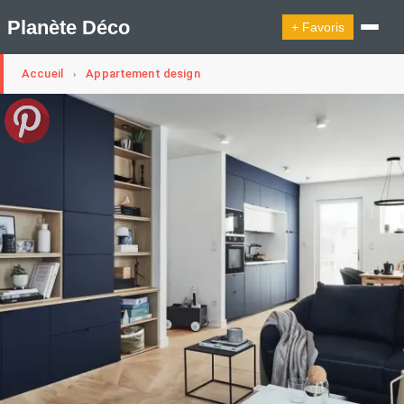
Planète Déco
+ Favoris
Accueil
Appartement design
›
🔍︎ Rechercher
🛍︎ Shop Planète Déco
ℹ︎ À propos
Appartement Design
Cabanes
Decoration Noël
Design Suédois En Quelques Photos
Idées Déco En 10 Photos
La Semaine Décoration Et Design
Maison En Ville
Méli-Mélo Suédois
Publi Reportage
Tendance
Interieurs Scandinaves
La Décoration Selon Votre Signe Astrologique
Les Trouvailles Déco Du Jour
Loft
Maison Appartement Écologique
Maison Container/container House
Maison D'hôtes
Maison Et Appartement Vintage
On Décode La Déco