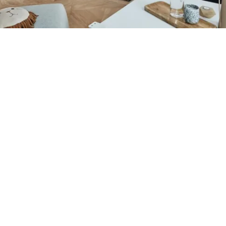
Petite Surface
Piscine
Question De Style
Renovation
Revue De Week End
Tiny House