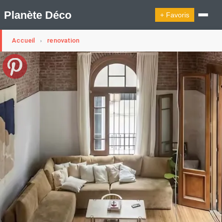
Planète Déco
+ Favoris
Accueil
renovation
›
🔍︎ Rechercher
🛍︎ Shop Planète Déco
ℹ︎ À propos
Appartement Design
Cabanes
Decoration Noël
Design Suédois En Quelques Photos
Idées Déco En 10 Photos
La Semaine Décoration Et Design
Maison En Ville
Méli-Mélo Suédois
Publi Reportage
Tendance
Interieurs Scandinaves
La Décoration Selon Votre Signe Astrologique
Les Trouvailles Déco Du Jour
Loft
Maison Appartement Écologique
Maison Container/container House
Maison D'hôtes
Maison Et Appartement Vintage
On Décode La Déco