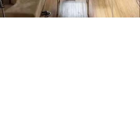
Petite Surface
Piscine
Question De Style
Renovation
Revue De Week End
Tiny House