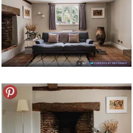
×
AD
POWERED BY WEFORADS