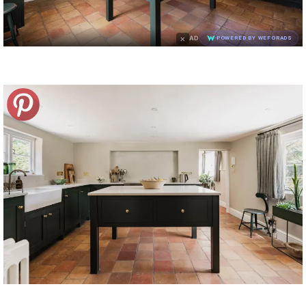
×
AD
POWERED BY WEFORADS