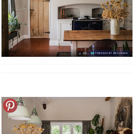
×
AD
POWERED BY WEFORADS