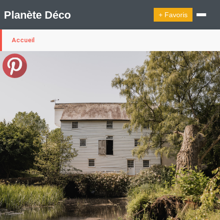
Planète Déco
+ Favoris
Accueil
🔍︎ Rechercher
🛍︎ Shop Planète Déco
ℹ︎ À propos
Appartement Design
Cabanes
Decoration Noël
Design Suédois En Quelques Photos
Idées Déco En 10 Photos
La Semaine Décoration Et Design
Maison En Ville
Méli-Mélo Suédois
Publi Reportage
Tendance
Interieurs Scandinaves
La Décoration Selon Votre Signe Astrologique
Les Trouvailles Déco Du Jour
Loft
Maison Appartement Écologique
Maison Container/container House
Maison D'hôtes
Maison Et Appartement Vintage
On Décode La Déco