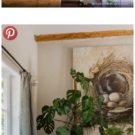
×
AD
POWERED BY WEFORADS