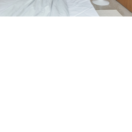
Petite Surface
Piscine
Question De Style
Renovation
Revue De Week End
Tiny House