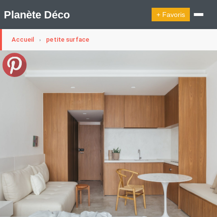
Planète Déco
+ Favoris
Accueil
petite surface
›
🔍︎ Rechercher
🛍︎ Shop Planète Déco
ℹ︎ À propos
Appartement Design
Cabanes
Decoration Noël
Design Suédois En Quelques Photos
Idées Déco En 10 Photos
La Semaine Décoration Et Design
Maison En Ville
Méli-Mélo Suédois
Publi Reportage
Tendance
Interieurs Scandinaves
La Décoration Selon Votre Signe Astrologique
Les Trouvailles Déco Du Jour
Loft
Maison Appartement Écologique
Maison Container/container House
Maison D'hôtes
Maison Et Appartement Vintage
On Décode La Déco