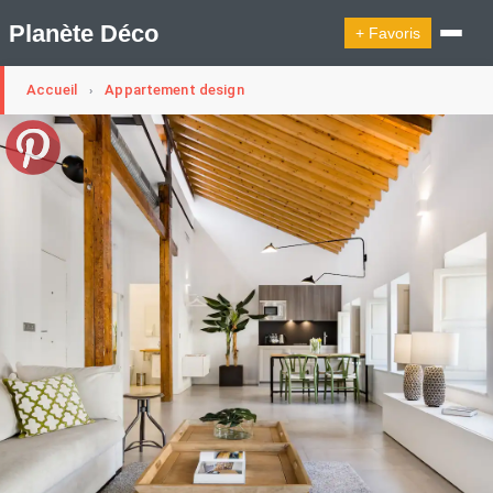
Planète Déco
+ Favoris
Accueil
Appartement design
›
🔍︎ Rechercher
🛍︎ Shop Planète Déco
ℹ︎ À propos
Appartement Design
Cabanes
Decoration Noël
Design Suédois En Quelques Photos
Idées Déco En 10 Photos
La Semaine Décoration Et Design
Maison En Ville
Méli-Mélo Suédois
Publi Reportage
Tendance
Interieurs Scandinaves
La Décoration Selon Votre Signe Astrologique
Les Trouvailles Déco Du Jour
Loft
Maison Appartement Écologique
Maison Container/container House
Maison D'hôtes
Maison Et Appartement Vintage
On Décode La Déco