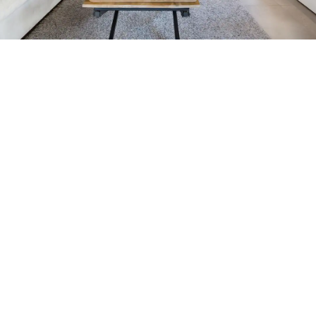
Petite Surface
Piscine
Question De Style
Renovation
Revue De Week End
Tiny House