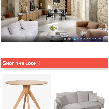
×
AD
POWERED BY WEFORADS
Shop the look !