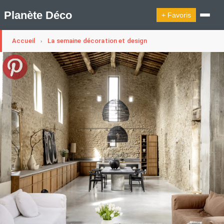
Planète Déco
+ Favoris
Accueil
La semaine décoration et design
›
🔍︎ Rechercher
🛍︎ Shop Planète Déco
ℹ︎ À propos
Appartement Design
Cabanes
Decoration Noël
Design Suédois En Quelques Photos
Idées Déco En 10 Photos
La Semaine Décoration Et Design
Maison En Ville
Méli-Mélo Suédois
Publi Reportage
Tendance
Interieurs Scandinaves
La Décoration Selon Votre Signe Astrologique
Les Trouvailles Déco Du Jour
Loft
Maison Appartement Écologique
Maison Container/container House
Maison D'hôtes
Maison Et Appartement Vintage
On Décode La Déco