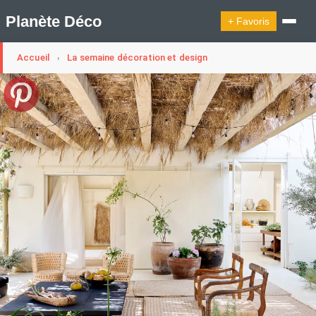
Planète Déco
+ Favoris
Accueil
La semaine décoration et design
›
🔍︎ Rechercher
🛍︎ Shop Planète Déco
ℹ︎ À propos
Appartement Design
Cabanes
Decoration Noël
Design Suédois En Quelques Photos
Idées Déco En 10 Photos
La Semaine Décoration Et Design
Maison En Ville
Méli-Mélo Suédois
Publi Reportage
Tendance
Interieurs Scandinaves
La Décoration Selon Votre Signe Astrologique
Les Trouvailles Déco Du Jour
Loft
Maison Appartement Écologique
Maison Container/container House
Maison D'hôtes
Maison Et Appartement Vintage
On Décode La Déco