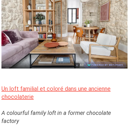
×
AD
POWERED BY WEFORADS
Un loft familial et coloré dans une ancienne
chocolaterie
A colourful family loft in a former chocolate
factory