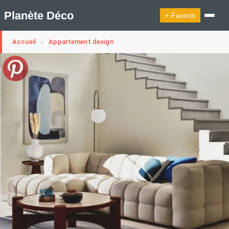
Planète Déco
+ Favoris
Accueil
Appartement design
›
🔍︎ Rechercher
🛍︎ Shop Planète Déco
ℹ︎ À propos
Appartement Design
Cabanes
Decoration Noël
Design Suédois En Quelques Photos
Idées Déco En 10 Photos
La Semaine Décoration Et Design
Maison En Ville
Méli-Mélo Suédois
Publi Reportage
Tendance
Interieurs Scandinaves
La Décoration Selon Votre Signe Astrologique
Les Trouvailles Déco Du Jour
Loft
Maison Appartement Écologique
Maison Container/container House
Maison D'hôtes
Maison Et Appartement Vintage
On Décode La Déco