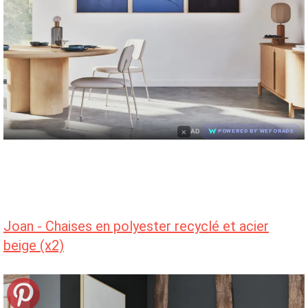
×
AD
POWERED BY WEFORADS
Joan - Chaises en polyester recyclé et acier
beige (x2)