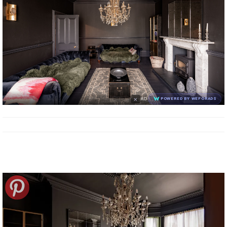
×
AD
POWERED BY WEFORADS