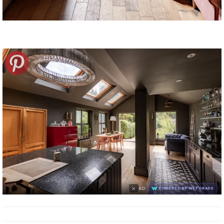
×
AD
POWERED BY WEFORADS