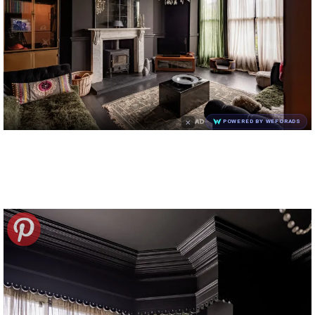
×
AD
POWERED BY WEFORADS