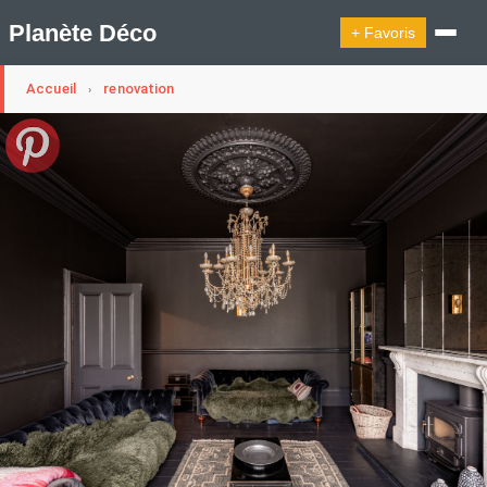
Planète Déco
+ Favoris
Accueil
renovation
›
🔍︎ Rechercher
🛍︎ Shop Planète Déco
ℹ︎ À propos
Appartement Design
Cabanes
Decoration Noël
Design Suédois En Quelques Photos
Idées Déco En 10 Photos
La Semaine Décoration Et Design
Maison En Ville
Méli-Mélo Suédois
Publi Reportage
Tendance
Interieurs Scandinaves
La Décoration Selon Votre Signe Astrologique
Les Trouvailles Déco Du Jour
Loft
Maison Appartement Écologique
Maison Container/container House
Maison D'hôtes
Maison Et Appartement Vintage
On Décode La Déco