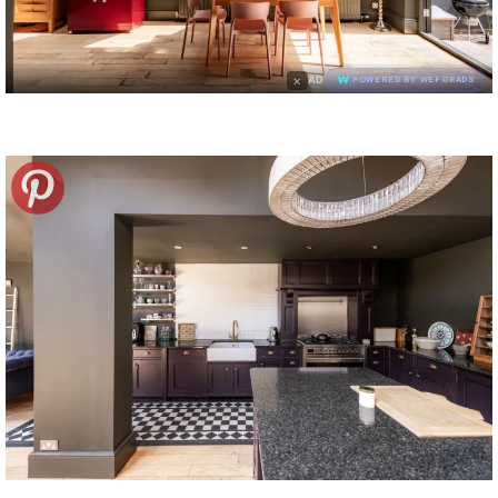
×
AD
POWERED BY WEFORADS