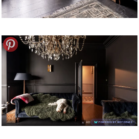
×
AD
POWERED BY WEFORADS