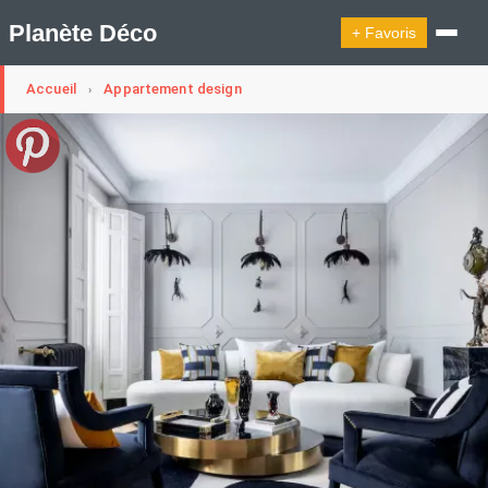
Planète Déco
+ Favoris
Accueil
Appartement design
›
🔍︎ Rechercher
🛍︎ Shop Planète Déco
ℹ︎ À propos
Appartement Design
Cabanes
Decoration Noël
Design Suédois En Quelques Photos
Idées Déco En 10 Photos
La Semaine Décoration Et Design
Maison En Ville
Méli-Mélo Suédois
Publi Reportage
Tendance
Interieurs Scandinaves
La Décoration Selon Votre Signe Astrologique
Les Trouvailles Déco Du Jour
Loft
Maison Appartement Écologique
Maison Container/container House
Maison D'hôtes
Maison Et Appartement Vintage
On Décode La Déco