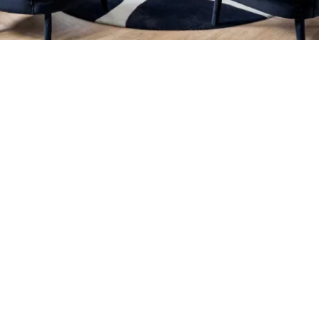
Petite Surface
Piscine
Question De Style
Renovation
Revue De Week End
Tiny House