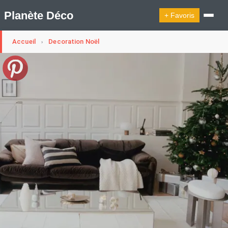
Planète Déco
+ Favoris
Accueil
Decoration Noël
›
🔍︎ Rechercher
🛍︎ Shop Planète Déco
ℹ︎ À propos
Appartement Design
Cabanes
Decoration Noël
Design Suédois En Quelques Photos
Idées Déco En 10 Photos
La Semaine Décoration Et Design
Maison En Ville
Méli-Mélo Suédois
Publi Reportage
Tendance
Interieurs Scandinaves
La Décoration Selon Votre Signe Astrologique
Les Trouvailles Déco Du Jour
Loft
Maison Appartement Écologique
Maison Container/container House
Maison D'hôtes
Maison Et Appartement Vintage
On Décode La Déco