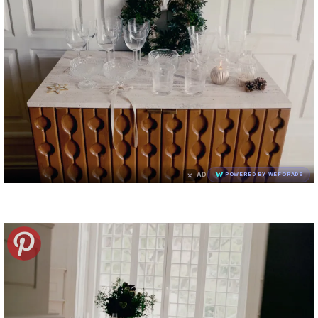
×
AD
POWERED BY WEFORADS