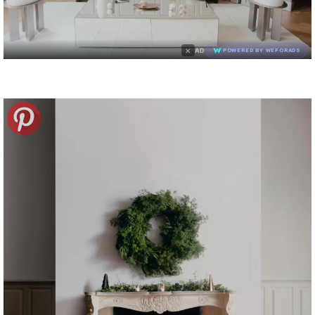
×
AD
POWERED BY WEFORADS