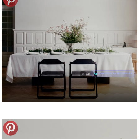
×
AD
POWERED BY WEFORADS