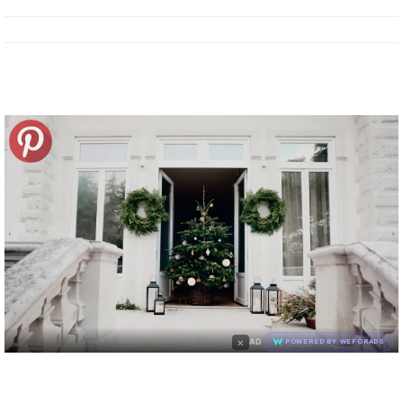
×
AD
POWERED BY WEFORADS