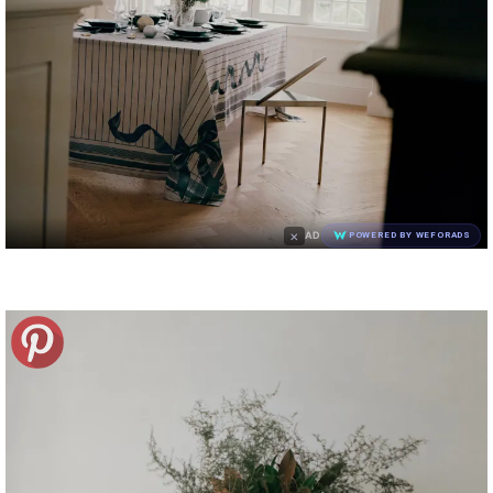
×
AD
POWERED BY WEFORADS