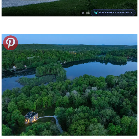
×
AD
POWERED BY WEFORADS