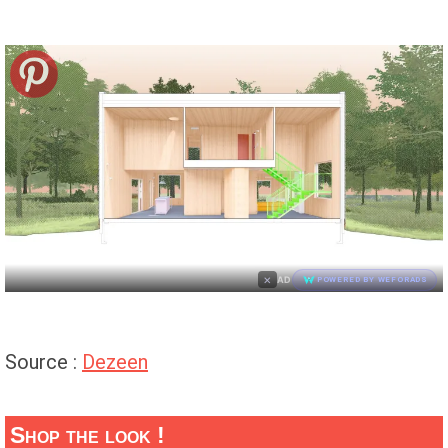
×
AD
POWERED BY WEFORADS
Source :
Dezeen
Shop the look !