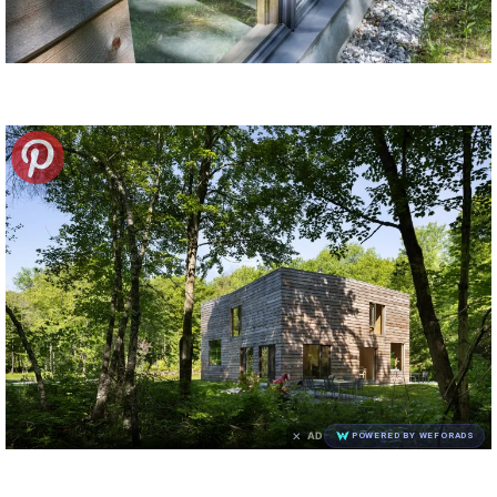
×
AD
POWERED BY WEFORADS