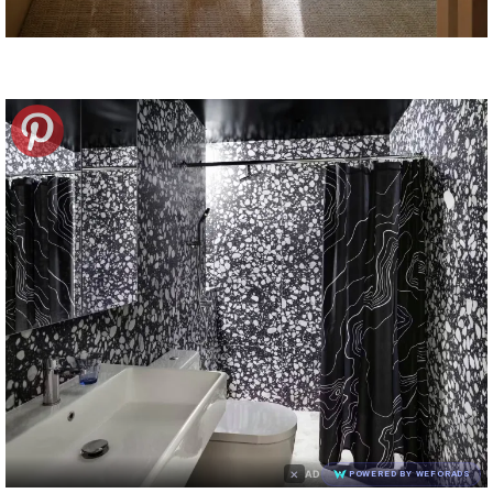
×
AD
POWERED BY WEFORADS