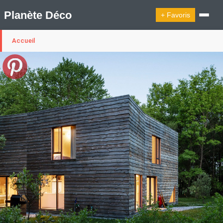
Planète Déco
+ Favoris
Accueil
🔍︎ Rechercher
🛍︎ Shop Planète Déco
ℹ︎ À propos
Appartement Design
Cabanes
Decoration Noël
Design Suédois En Quelques Photos
Idées Déco En 10 Photos
La Semaine Décoration Et Design
Maison En Ville
Méli-Mélo Suédois
Publi Reportage
Tendance
Interieurs Scandinaves
La Décoration Selon Votre Signe Astrologique
Les Trouvailles Déco Du Jour
Loft
Maison Appartement Écologique
Maison Container/container House
Maison D'hôtes
Maison Et Appartement Vintage
On Décode La Déco