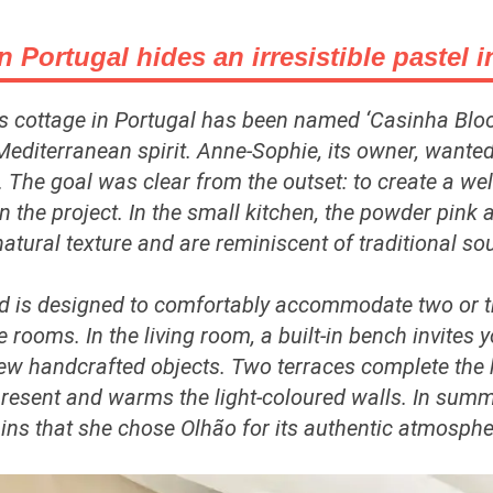
n Portugal hides an irresistible pastel i
an's cottage in Portugal has been named ‘Casinha Blo
Mediterranean spirit. Anne-Sophie, its owner, wanted
 The goal was clear from the outset: to create a we
in the project. In the small kitchen, the powder pink
tural texture and are reminiscent of traditional s
and is designed to comfortably accommodate two or t
rooms. In the living room, a built-in bench invites
ew handcrafted objects. Two terraces complete the h
 present and warms the light-coloured walls. In summe
ins that she chose Olhão for its authentic atmosphe