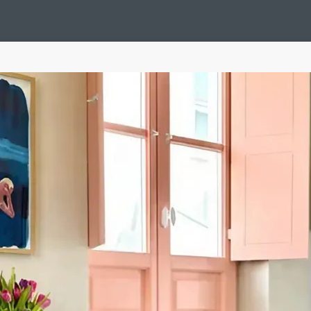
Design Suédois En Quelques Photos
Idées Déco En 10 Photos
La Se
nterieurs Scandinaves
La Décoration Selon Votre Signe Astrologique
L
tainer House
Maison D'hôtes
Maison Et Appartement Vintage
On 
d
Tiny House