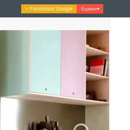
+ Favoris
sur Google
Explorer
▾
🔍︎ Rechercher
maine Décoration Et Design
Maison En Ville
es Trouvailles Déco Du Jour
Loft
Décode La Déco
Petite Surface
Piscine