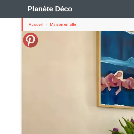
Planète Déco
Accueil
Maison en ville
›
🛍︎ Shop Planète Déco
ℹ︎ À propos
Appartement Design
Cabanes
Decoration Noël
Méli-Mélo Suédois
Publi Reportage
Tendance
I
Maison Appartement Écologique
Maison Container/con
Question De Style
Renovation
Revue De Week En