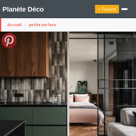
Planète Déco
+ Favoris
Accueil
petite surface
›
🔍︎ Rechercher
🛍︎ Shop Planète Déco
ℹ︎ À propos
Appartement Design
Cabanes
Decoration Noël
Design Suédois En Quelques Photos
Idées Déco En 10 Photos
La Semaine Décoration Et Design
Maison En Ville
Méli-Mélo Suédois
Publi Reportage
Tendance
Interieurs Scandinaves
La Décoration Selon Votre Signe Astrologique
Les Trouvailles Déco Du Jour
Loft
Maison Appartement Écologique
Maison Container/container House
Maison D'hôtes
Maison Et Appartement Vintage
On Décode La Déco