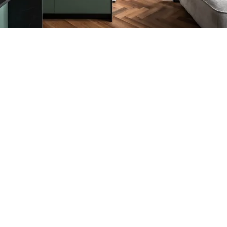
Petite Surface
Piscine
Question De Style
Renovation
Revue De Week End
Tiny House