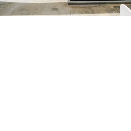
Petite Surface
Piscine
Question De Style
Renovation
Revue De Week End
Tiny House