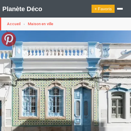
Planète Déco
+ Favoris
Accueil
Maison en ville
›
🔍︎ Rechercher
🛍︎ Shop Planète Déco
ℹ︎ À propos
Appartement Design
Cabanes
Decoration Noël
Design Suédois En Quelques Photos
Idées Déco En 10 Photos
La Semaine Décoration Et Design
Maison En Ville
Méli-Mélo Suédois
Publi Reportage
Tendance
Interieurs Scandinaves
La Décoration Selon Votre Signe Astrologique
Les Trouvailles Déco Du Jour
Loft
Maison Appartement Écologique
Maison Container/container House
Maison D'hôtes
Maison Et Appartement Vintage
On Décode La Déco