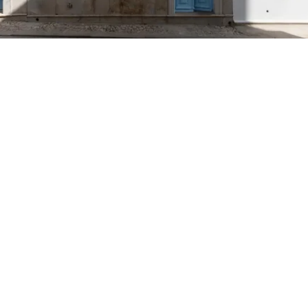
Petite Surface
Piscine
Question De Style
Renovation
Revue De Week End
Tiny House