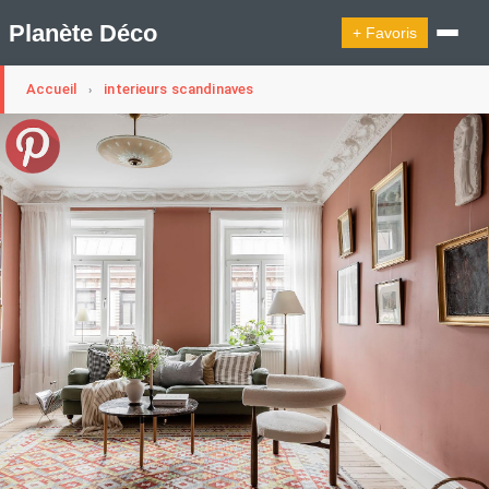
Planète Déco
+ Favoris
Accueil
interieurs scandinaves
›
🔍︎ Rechercher
🛍︎ Shop Planète Déco
ℹ︎ À propos
Appartement Design
Cabanes
Decoration Noël
Design Suédois En Quelques Photos
Idées Déco En 10 Photos
La Semaine Décoration Et Design
Maison En Ville
Méli-Mélo Suédois
Publi Reportage
Tendance
Interieurs Scandinaves
La Décoration Selon Votre Signe Astrologique
Les Trouvailles Déco Du Jour
Loft
Maison Appartement Écologique
Maison Container/container House
Maison D'hôtes
Maison Et Appartement Vintage
On Décode La Déco