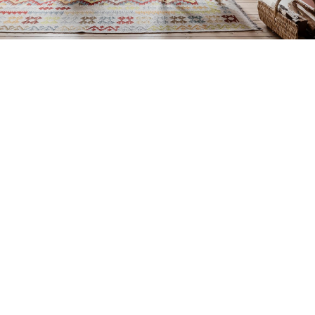
Petite Surface
Piscine
Question De Style
Renovation
Revue De Week End
Tiny House