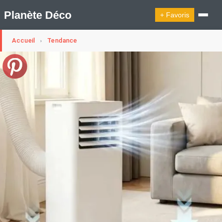
Planète Déco
+ Favoris
Accueil
Tendance
›
🔍︎ Rechercher
🛍︎ Shop Planète Déco
ℹ︎ À propos
Appartement Design
Cabanes
Decoration Noël
Design Suédois En Quelques Photos
Idées Déco En 10 Photos
La Semaine Décoration Et Design
Maison En Ville
Méli-Mélo Suédois
Publi Reportage
Tendance
Interieurs Scandinaves
La Décoration Selon Votre Signe Astrologique
Les Trouvailles Déco Du Jour
Loft
Maison Appartement Écologique
Maison Container/container House
Maison D'hôtes
Maison Et Appartement Vintage
On Décode La Déco