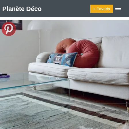
Planète Déco
+ Favoris
🔍︎ Rechercher
🛍︎ Shop Planète Déco
ℹ︎ À propos
Appartement Design
Cabanes
Decoration Noël
Design Suédois En Quelques Photos
Idées Déco En 10 Photos
La Semaine Décoration Et Design
Maison En Ville
Méli-Mélo Suédois
Publi Reportage
Tendance
Interieurs Scandinaves
La Décoration Selon Votre Signe Astrologique
Les Trouvailles Déco Du Jour
Loft
Maison Appartement Écologique
Maison Container/container House
Maison D'hôtes
Maison Et Appartement Vintage
On Décode La Déco