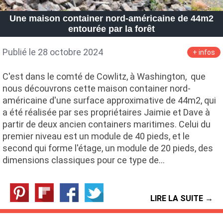
Petite Surface
Piscine
Question De Style
Renovation
Une maison container nord-américaine de 44m2
Revue De Week End
Tiny House
entourée par la forêt
Publié le 28 octobre 2024
+ infos
C'est dans le comté de Cowlitz, à Washington, que
nous découvrons cette maison container nord-
américaine d'une surface approximative de 44m2, qui
a été réalisée par ses propriétaires Jaimie et Dave à
partir de deux ancien containers maritimes. Celui du
premier niveau est un module de 40 pieds, et le
second qui forme l'étage, un module de 20 pieds, des
dimensions classiques pour ce type de…
LIRE LA SUITE →