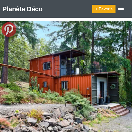
Planète Déco
+ Favoris
🔍︎ Rechercher
🛍︎ Shop Planète Déco
ℹ︎ À propos
Appartement Design
Cabanes
Decoration Noël
Design Suédois En Quelques Photos
Idées Déco En 10 Photos
La Semaine Décoration Et Design
Maison En Ville
Méli-Mélo Suédois
Publi Reportage
Tendance
Interieurs Scandinaves
La Décoration Selon Votre Signe Astrologique
Les Trouvailles Déco Du Jour
Loft
Maison Appartement Écologique
Maison Container/container House
Maison D'hôtes
Maison Et Appartement Vintage
On Décode La Déco