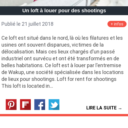
Petite Surface
Piscine
Question De Style
Renovation
Un loft à louer pour des shootings
Revue De Week End
Tiny House
Publié le 21 juillet 2018
+ infos
Ce loft est situé dans le nord, là où les filatures et les
usines ont souvent disparues, victimes de la
délocalisation. Mais ces lieux chargés d'un passé
industriel ont survécu et ont été transformés en de
belles habitations. Ce loft est à louer par l'entremise
de Wakup, une société spécialisée dans les locations
de lieux pour shootings. Loft for rent for shootings
This loft is located in…
LIRE LA SUITE →