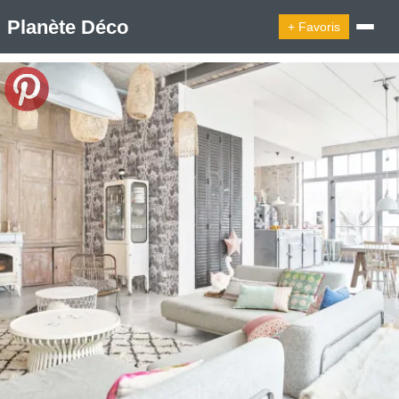
Planète Déco
+ Favoris
🔍︎ Rechercher
🛍︎ Shop Planète Déco
ℹ︎ À propos
Appartement Design
Cabanes
Decoration Noël
Design Suédois En Quelques Photos
Idées Déco En 10 Photos
La Semaine Décoration Et Design
Maison En Ville
Méli-Mélo Suédois
Publi Reportage
Tendance
Interieurs Scandinaves
La Décoration Selon Votre Signe Astrologique
Les Trouvailles Déco Du Jour
Loft
Maison Appartement Écologique
Maison Container/container House
Maison D'hôtes
Maison Et Appartement Vintage
On Décode La Déco