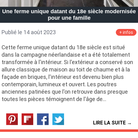
Petite Surface
Piscine
Question De Style
Renovation
Une ferme unique datant du 18e siècle modernisée
Revue De Week End
Tiny House
pour une famille
Publié le 14 août 2023
+ infos
Cette ferme unique datant du 18e siècle est situé
dans la campagne néerlandaise et a été totalement
transformée à l'intérieur. Si l'extérieur a conservé son
allure classique de maison au toit de chaume et à la
façade en briques, l'intérieur est devenu bien plus
contemporain, lumineux et ouvert. Les poutres
anciennes patinées que l'on retrouve dans presque
toutes les pièces témoignent de l'âge de…
LIRE LA SUITE →