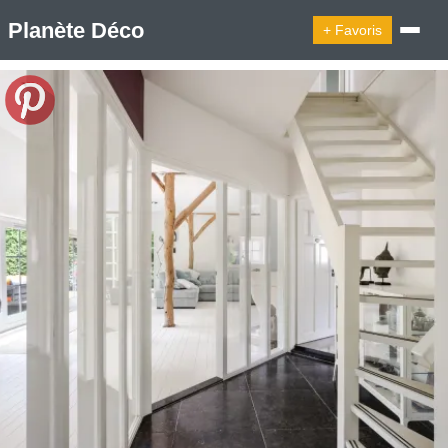
Planète Déco
+ Favoris
🔍︎ Rechercher
🛍︎ Shop Planète Déco
ℹ︎ À propos
Appartement Design
Cabanes
Decoration Noël
Design Suédois En Quelques Photos
Idées Déco En 10 Photos
La Semaine Décoration Et Design
Maison En Ville
Méli-Mélo Suédois
Publi Reportage
Tendance
Interieurs Scandinaves
La Décoration Selon Votre Signe Astrologique
Les Trouvailles Déco Du Jour
Loft
Maison Appartement Écologique
Maison Container/container House
Maison D'hôtes
Maison Et Appartement Vintage
On Décode La Déco