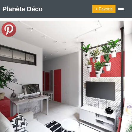
Planète Déco
+ Favoris
🔍︎ Rechercher
🛍︎ Shop Planète Déco
ℹ︎ À propos
Appartement Design
Cabanes
Decoration Noël
Design Suédois En Quelques Photos
Idées Déco En 10 Photos
La Semaine Décoration Et Design
Maison En Ville
Méli-Mélo Suédois
Publi Reportage
Tendance
Interieurs Scandinaves
La Décoration Selon Votre Signe Astrologique
Les Trouvailles Déco Du Jour
Loft
Maison Appartement Écologique
Maison Container/container House
Maison D'hôtes
Maison Et Appartement Vintage
On Décode La Déco