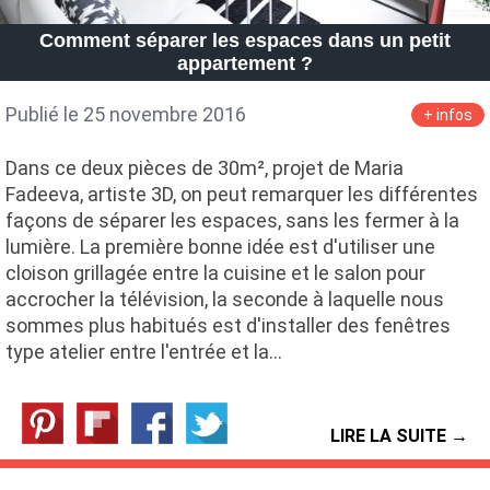
Petite Surface
Piscine
Question De Style
Renovation
Comment séparer les espaces dans un petit
Revue De Week End
Tiny House
appartement ?
Publié le 25 novembre 2016
+ infos
Dans ce deux pièces de 30m², projet de Maria
Fadeeva, artiste 3D, on peut remarquer les différentes
façons de séparer les espaces, sans les fermer à la
lumière. La première bonne idée est d'utiliser une
cloison grillagée entre la cuisine et le salon pour
accrocher la télévision, la seconde à laquelle nous
sommes plus habitués est d'installer des fenêtres
type atelier entre l'entrée et la…
LIRE LA SUITE →