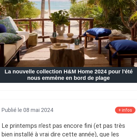
Petite Surface
Piscine
Question De Style
Renovation
Revue De Week End
Tiny House
La nouvelle collection H&M Home 2024 pour l'été
nous emmène en bord de plage
Publié le 08 mai 2024
+ infos
Le printemps n'est pas encore fini (et pas très
bien installé à vrai dire cette année), que les