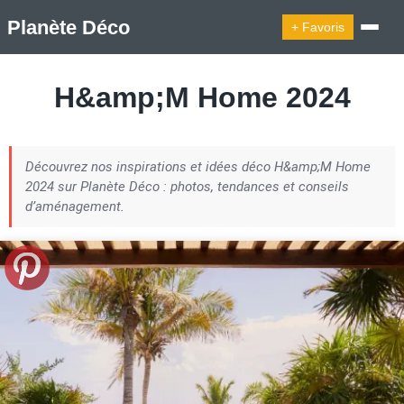
Planète Déco
+ Favoris
🔍︎ Rechercher
H&amp;M Home 2024
🛍︎ Shop Planète Déco
ℹ︎ À propos
Découvrez nos inspirations et idées déco H&amp;M Home
Appartement Design
Cabanes
Decoration Noël
2024 sur Planète Déco : photos, tendances et conseils
Design Suédois En Quelques Photos
d’aménagement.
Idées Déco En 10 Photos
La Semaine Décoration Et Design
Maison En Ville
Méli-Mélo Suédois
Publi Reportage
Tendance
Interieurs Scandinaves
La Décoration Selon Votre Signe Astrologique
Les Trouvailles Déco Du Jour
Loft
Maison Appartement Écologique
Maison Container/container House
Maison D'hôtes
Maison Et Appartement Vintage
On Décode La Déco