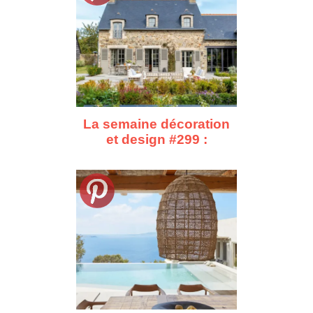
La semaine décoration
et design #299 :
d'Asnières à Cape
Town, dix repérages
déco