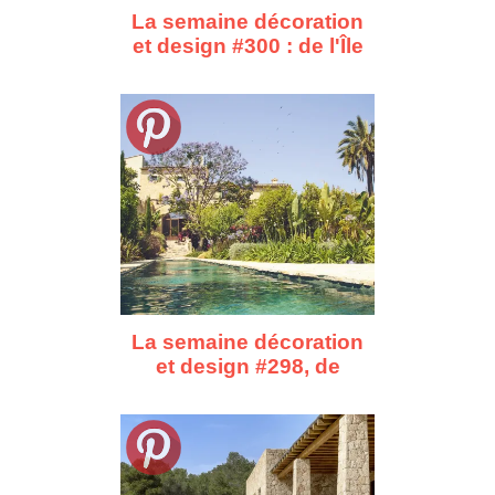
La semaine décoration
et design #300 : de l'Île
de Ré aux Lofoten, dix
repérages déco
La semaine décoration
et design #298, de
Santa Fe à Almaty, dix
repérages déco