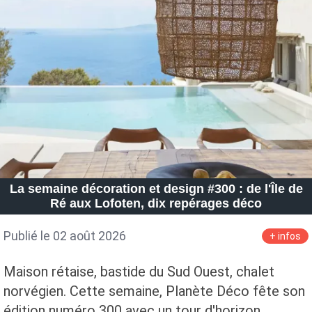
Petite Surface
Piscine
Question De Style
Renovation
Revue De Week End
Tiny House
La semaine décoration et design #300 : de l'Île de
Ré aux Lofoten, dix repérages déco
Publié le 02 août 2026
+ infos
Maison rétaise, bastide du Sud Ouest, chalet
norvégien. Cette semaine, Planète Déco fête son
édition numéro 300 avec un tour d'horizon