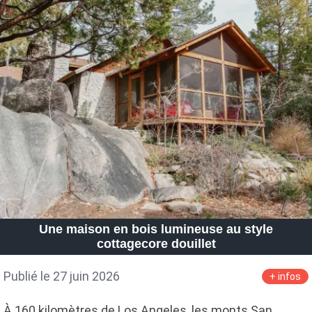
Une maison en bois lumineuse au style
cottagecore douillet
Publié le 27 juin 2026
+ infos
À 160 kilomètres de Los Angeles, les monts San