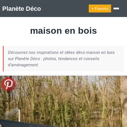
Planète Déco
+ Favoris
🔍︎ Rechercher
maison en bois
🛍︎ Shop Planète Déco
ℹ︎ À propos
Découvrez nos inspirations et idées déco maison en bois
Appartement Design
Cabanes
Decoration Noël
sur Planète Déco : photos, tendances et conseils
Design Suédois En Quelques Photos
d’aménagement.
Idées Déco En 10 Photos
La Semaine Décoration Et Design
Maison En Ville
Méli-Mélo Suédois
Publi Reportage
Tendance
Interieurs Scandinaves
La Décoration Selon Votre Signe Astrologique
Les Trouvailles Déco Du Jour
Loft
Maison Appartement Écologique
Maison Container/container House
Maison D'hôtes
Maison Et Appartement Vintage
On Décode La Déco