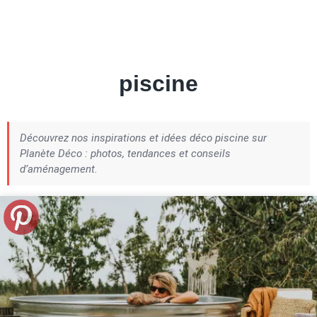
Petite Surface
Piscine
Question De Style
Renovation
Revue De Week End
Tiny House
piscine
Découvrez nos inspirations et idées déco piscine sur
Planète Déco : photos, tendances et conseils
d’aménagement.