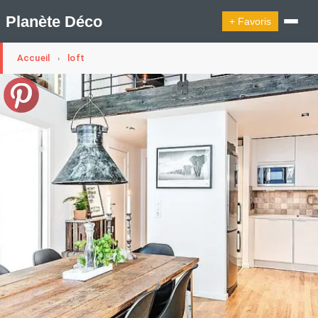
Planète Déco
+ Favoris
Accueil
loft
›
🔍︎ Rechercher
🛍︎ Shop Planète Déco
ℹ︎ À propos
Appartement Design
Cabanes
Decoration Noël
Design Suédois En Quelques Photos
Idées Déco En 10 Photos
La Semaine Décoration Et Design
Maison En Ville
Méli-Mélo Suédois
Publi Reportage
Tendance
Interieurs Scandinaves
La Décoration Selon Votre Signe Astrologique
Les Trouvailles Déco Du Jour
Loft
Maison Appartement Écologique
Maison Container/container House
Maison D'hôtes
Maison Et Appartement Vintage
On Décode La Déco