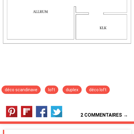
déco scandinave
loft
duplex
déco loft
2 COMMENTAIRES →