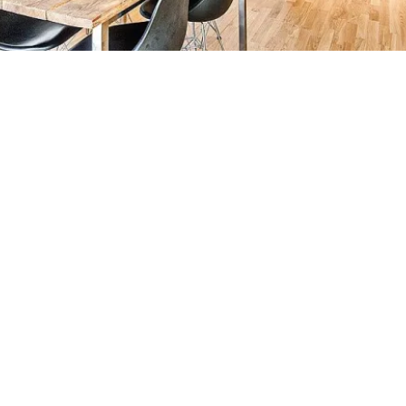
Petite Surface
Piscine
Question De Style
Renovation
Revue De Week End
Tiny House