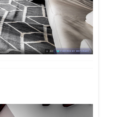
×
AD
POWERED BY WEFORADS