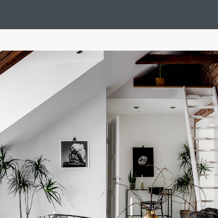
Design Suédois En Quelques Photos
Idées Déco En 10 Photos
La Se
nterieurs Scandinaves
La Décoration Selon Votre Signe Astrologique
L
tainer House
Maison D'hôtes
Maison Et Appartement Vintage
On 
d
Tiny House