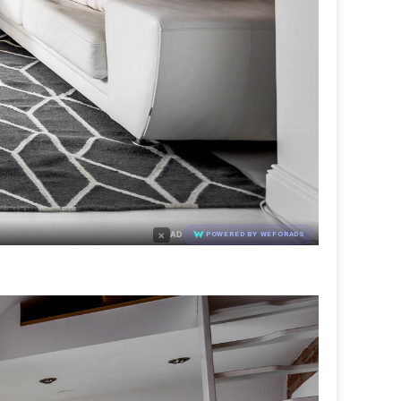
×
AD
POWERED BY WEFORADS