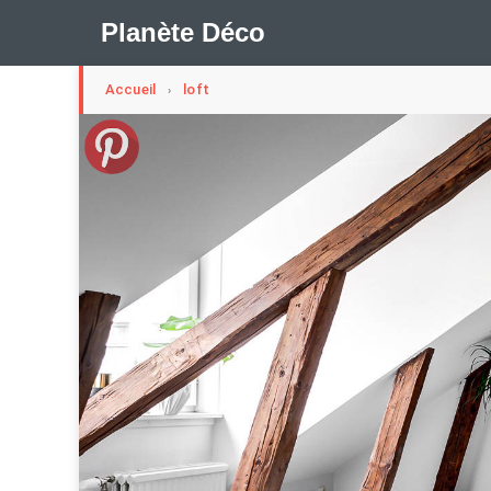
Planète Déco
Accueil
loft
›
🛍︎ Shop Planète Déco
ℹ︎ À propos
Appartement Design
Cabanes
Decoration Noël
Méli-Mélo Suédois
Publi Reportage
Tendance
I
Maison Appartement Écologique
Maison Container/con
Question De Style
Renovation
Revue De Week En