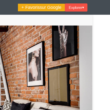
+ Favoris
sur Google
Explorer
▾
🔍︎ Rechercher
maine Décoration Et Design
Maison En Ville
es Trouvailles Déco Du Jour
Loft
Décode La Déco
Petite Surface
Piscine