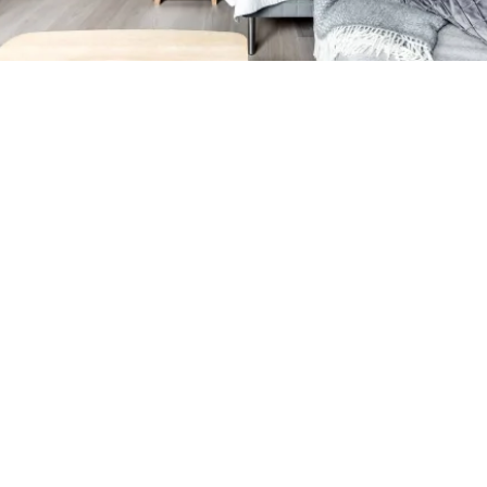
Petite Surface
Piscine
Question De Style
Renovation
Revue De Week End
Tiny House