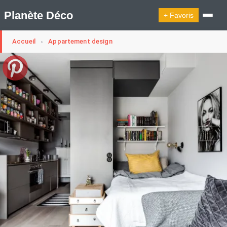
Planète Déco
+ Favoris
Accueil
Appartement design
›
🔍︎ Rechercher
🛍︎ Shop Planète Déco
ℹ︎ À propos
Appartement Design
Cabanes
Decoration Noël
Design Suédois En Quelques Photos
Idées Déco En 10 Photos
La Semaine Décoration Et Design
Maison En Ville
Méli-Mélo Suédois
Publi Reportage
Tendance
Interieurs Scandinaves
La Décoration Selon Votre Signe Astrologique
Les Trouvailles Déco Du Jour
Loft
Maison Appartement Écologique
Maison Container/container House
Maison D'hôtes
Maison Et Appartement Vintage
On Décode La Déco