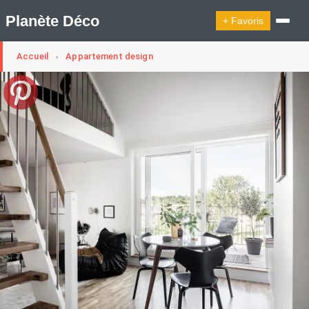
Planète Déco
+ Favoris
Accueil
Appartement design
›
🔍︎ Rechercher
🛍︎ Shop Planète Déco
ℹ︎ À propos
Appartement Design
Cabanes
Decoration Noël
Design Suédois En Quelques Photos
Idées Déco En 10 Photos
La Semaine Décoration Et Design
Maison En Ville
Méli-Mélo Suédois
Publi Reportage
Tendance
Interieurs Scandinaves
La Décoration Selon Votre Signe Astrologique
Les Trouvailles Déco Du Jour
Loft
Maison Appartement Écologique
Maison Container/container House
Maison D'hôtes
Maison Et Appartement Vintage
On Décode La Déco