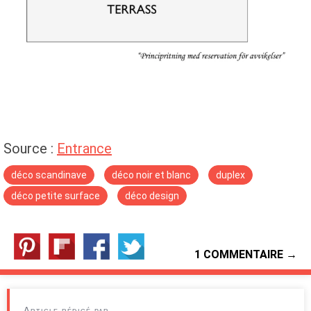
Source :
Entrance
déco scandinave
déco noir et blanc
duplex
déco petite surface
déco design
1 COMMENTAIRE →
Article rédigé par