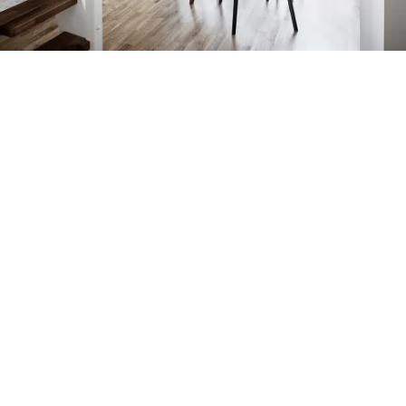
Petite Surface
Piscine
Question De Style
Renovation
Revue De Week End
Tiny House