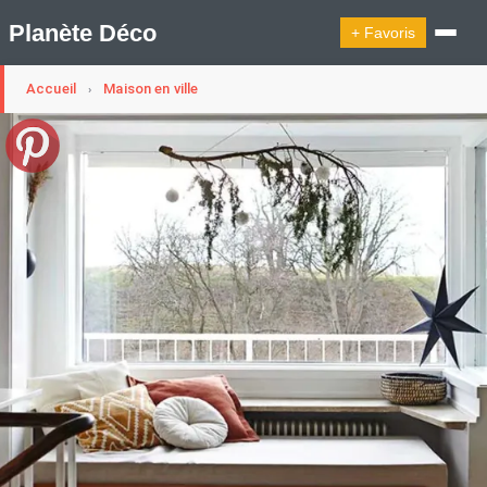
Planète Déco
+ Favoris
Accueil
Maison en ville
›
🔍︎ Rechercher
🛍︎ Shop Planète Déco
ℹ︎ À propos
Appartement Design
Cabanes
Decoration Noël
Design Suédois En Quelques Photos
Idées Déco En 10 Photos
La Semaine Décoration Et Design
Maison En Ville
Méli-Mélo Suédois
Publi Reportage
Tendance
Interieurs Scandinaves
La Décoration Selon Votre Signe Astrologique
Les Trouvailles Déco Du Jour
Loft
Maison Appartement Écologique
Maison Container/container House
Maison D'hôtes
Maison Et Appartement Vintage
On Décode La Déco