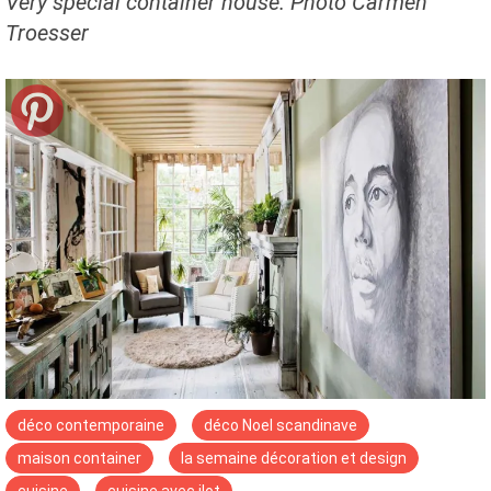
Very special container house. Photo Carmen
Troesser
déco contemporaine
déco Noel scandinave
maison container
la semaine décoration et design
cuisine
cuisine avec ilot