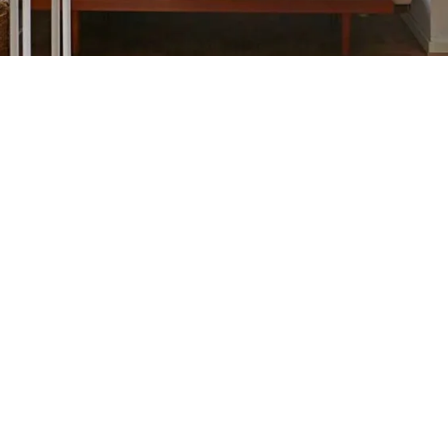
Petite Surface
Piscine
Question De Style
Renovation
Revue De Week End
Tiny House