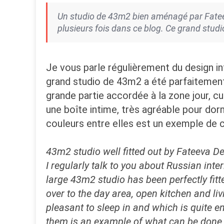
Un studio de 43m2 bien aménagé par Fateeva
plusieurs fois dans ce blog. Ce grand stu
Je vous parle régulièrement du design inté
grand studio de 43m2 a été parfaitement
grande partie accordée à la zone jour, c
une boîte intime, très agréable pour dorm
couleurs entre elles est un exemple de ce
43m2 studio well fitted out by Fateeva D
I regularly talk to you about Russian inte
large 43m2 studio has been perfectly fitte
over to the day area, open kitchen and li
pleasant to sleep in and which is quite e
them is an example of what can be done in