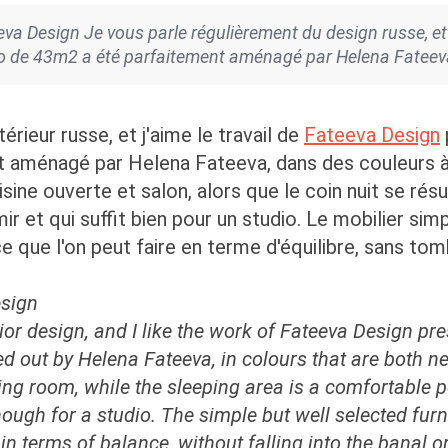
 Design Je vous parle régulièrement du design russe, et j
dio de 43m2 a été parfaitement aménagé par Helena Fateev
rieur russe, et j'aime le travail de
Fateeva Design
 aménagé par Helena Fateeva, dans des couleurs à la
uisine ouverte et salon, alors que le coin nuit se r
ir et qui suffit bien pour un studio. Le mobilier sim
 que l'on peut faire en terme d'équilibre, sans tomb
esign
rior design, and I like the work of Fateeva Design pre
d out by Helena Fateeva, in colours that are both neu
ving room, while the sleeping area is a comfortable 
nough for a studio. The simple but well selected fur
 terms of balance, without falling into the banal or