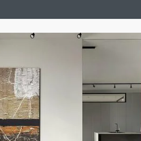
Design Suédois En Quelques Photos
Idées Déco En 10 Photos
La Se
nterieurs Scandinaves
La Décoration Selon Votre Signe Astrologique
L
tainer House
Maison D'hôtes
Maison Et Appartement Vintage
On 
d
Tiny House