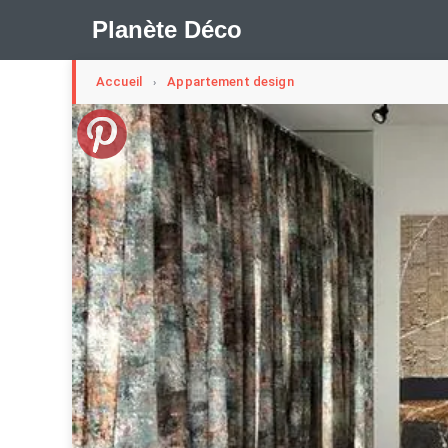
Planète Déco
Accueil
Appartement design
›
🛍︎ Shop Planète Déco
ℹ︎ À propos
Appartement Design
Cabanes
Decoration Noël
Méli-Mélo Suédois
Publi Reportage
Tendance
I
Maison Appartement Écologique
Maison Container/con
Question De Style
Renovation
Revue De Week En