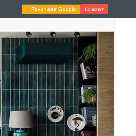
+ Favoris
sur Google
Explorer
▾
🔍︎ Rechercher
maine Décoration Et Design
Maison En Ville
es Trouvailles Déco Du Jour
Loft
Décode La Déco
Petite Surface
Piscine