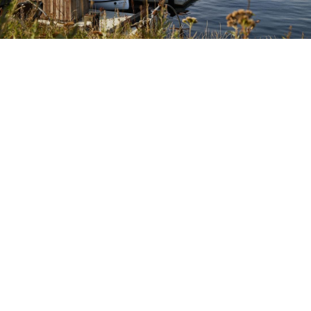
Petite Surface
Piscine
Question De Style
Renovation
Revue De Week End
Tiny House