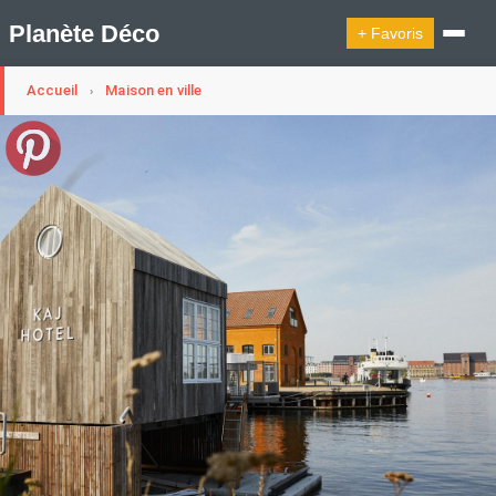
Planète Déco
+ Favoris
Accueil
Maison en ville
›
🔍︎ Rechercher
🛍︎ Shop Planète Déco
ℹ︎ À propos
Appartement Design
Cabanes
Decoration Noël
Design Suédois En Quelques Photos
Idées Déco En 10 Photos
La Semaine Décoration Et Design
Maison En Ville
Méli-Mélo Suédois
Publi Reportage
Tendance
Interieurs Scandinaves
La Décoration Selon Votre Signe Astrologique
Les Trouvailles Déco Du Jour
Loft
Maison Appartement Écologique
Maison Container/container House
Maison D'hôtes
Maison Et Appartement Vintage
On Décode La Déco