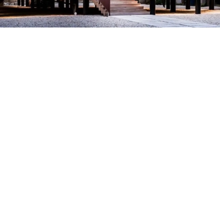
Petite Surface
Piscine
Question De Style
Renovation
Revue De Week End
Tiny House