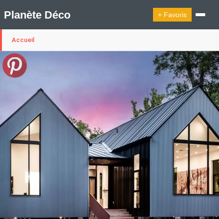
Planète Déco
+ Favoris
Accueil
🔍︎ Rechercher
🛍︎ Shop Planète Déco
ℹ︎ À propos
Appartement Design
Cabanes
Decoration Noël
Design Suédois En Quelques Photos
Idées Déco En 10 Photos
La Semaine Décoration Et Design
Maison En Ville
Méli-Mélo Suédois
Publi Reportage
Tendance
Interieurs Scandinaves
La Décoration Selon Votre Signe Astrologique
Les Trouvailles Déco Du Jour
Loft
Maison Appartement Écologique
Maison Container/container House
Maison D'hôtes
Maison Et Appartement Vintage
On Décode La Déco