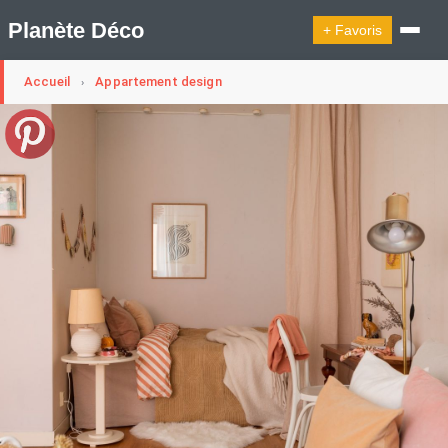
Planète Déco
+ Favoris
Accueil
Appartement design
›
🔍︎ Rechercher
🛍︎ Shop Planète Déco
ℹ︎ À propos
Appartement Design
Cabanes
Decoration Noël
Design Suédois En Quelques Photos
Idées Déco En 10 Photos
La Semaine Décoration Et Design
Maison En Ville
Méli-Mélo Suédois
Publi Reportage
Tendance
Interieurs Scandinaves
La Décoration Selon Votre Signe Astrologique
Les Trouvailles Déco Du Jour
Loft
Maison Appartement Écologique
Maison Container/container House
Maison D'hôtes
Maison Et Appartement Vintage
On Décode La Déco