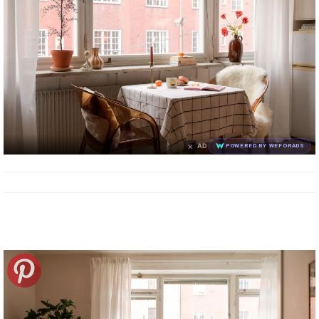
×
AD
POWERED BY WEFORADS