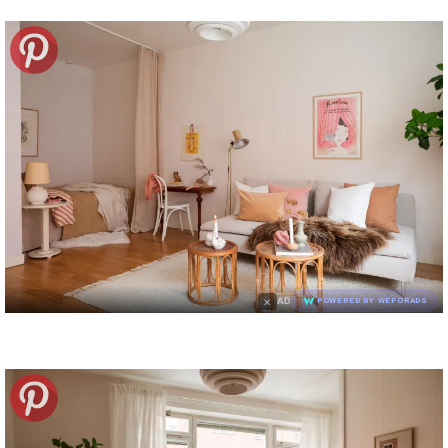
×
AD
POWERED BY WEFORADS