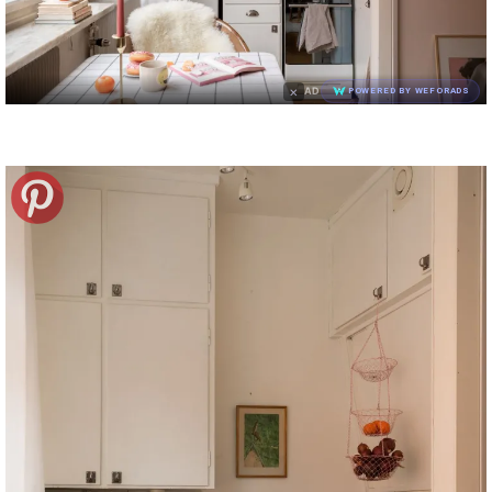
×
AD
POWERED BY WEFORADS