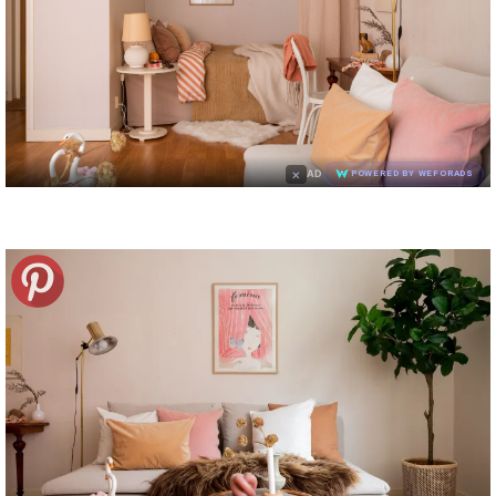
×
AD
POWERED BY WEFORADS