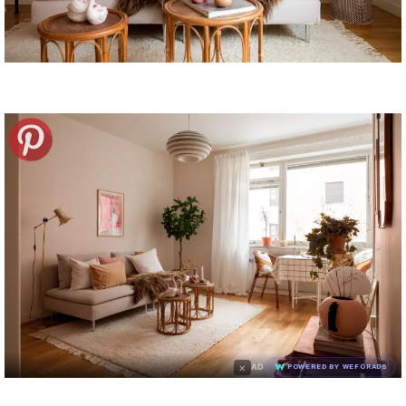
×
AD
POWERED BY WEFORADS