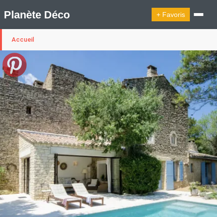
Planète Déco
+ Favoris
Accueil
🔍︎ Rechercher
🛍︎ Shop Planète Déco
ℹ︎ À propos
Appartement Design
Cabanes
Decoration Noël
Design Suédois En Quelques Photos
Idées Déco En 10 Photos
La Semaine Décoration Et Design
Maison En Ville
Méli-Mélo Suédois
Publi Reportage
Tendance
Interieurs Scandinaves
La Décoration Selon Votre Signe Astrologique
Les Trouvailles Déco Du Jour
Loft
Maison Appartement Écologique
Maison Container/container House
Maison D'hôtes
Maison Et Appartement Vintage
On Décode La Déco