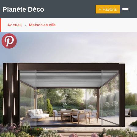
Planète Déco
+ Favoris
Accueil
Maison en ville
›
🔍︎ Rechercher
🛍︎ Shop Planète Déco
ℹ︎ À propos
Appartement Design
Cabanes
Decoration Noël
Design Suédois En Quelques Photos
Idées Déco En 10 Photos
La Semaine Décoration Et Design
Maison En Ville
Méli-Mélo Suédois
Publi Reportage
Tendance
Interieurs Scandinaves
La Décoration Selon Votre Signe Astrologique
Les Trouvailles Déco Du Jour
Loft
Maison Appartement Écologique
Maison Container/container House
Maison D'hôtes
Maison Et Appartement Vintage
On Décode La Déco