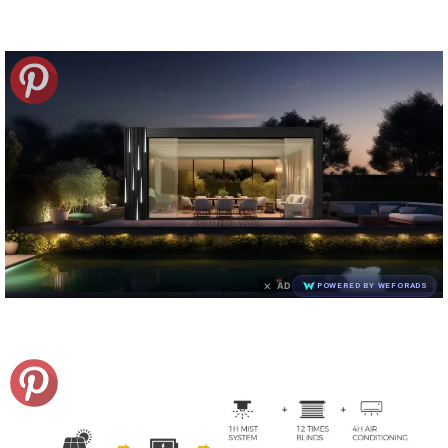
×
AD
POWERED BY WEFORADS