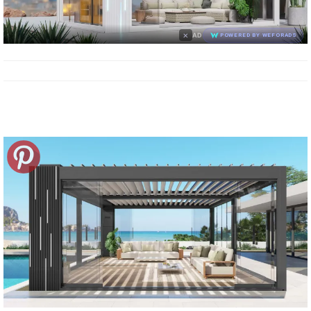
×
AD
POWERED BY WEFORADS