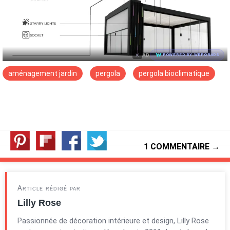
×
AD
POWERED BY WEFORADS
aménagement jardin
pergola
pergola bioclimatique
1 COMMENTAIRE →
Article rédigé par
Lilly Rose
Passionnée de décoration intérieure et design, Lilly Rose