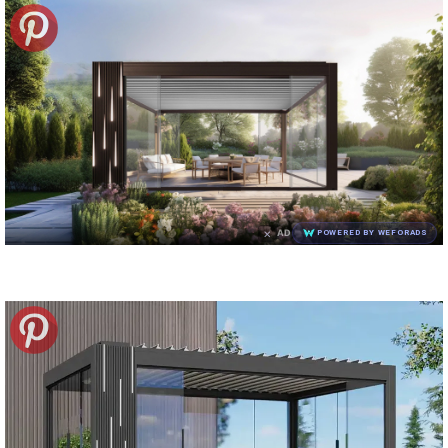
×
AD
POWERED BY WEFORADS