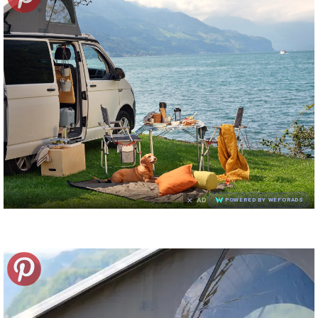
×
AD
POWERED BY WEFORADS