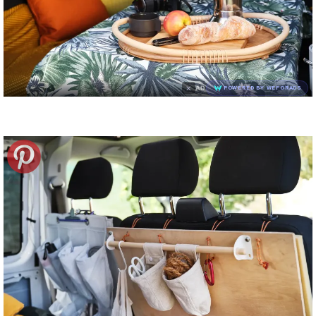
×
AD
POWERED BY WEFORADS