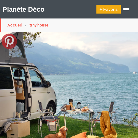
Planète Déco
+ Favoris
Accueil
tiny house
›
🔍︎ Rechercher
🛍︎ Shop Planète Déco
ℹ︎ À propos
Appartement Design
Cabanes
Decoration Noël
Design Suédois En Quelques Photos
Idées Déco En 10 Photos
La Semaine Décoration Et Design
Maison En Ville
Méli-Mélo Suédois
Publi Reportage
Tendance
Interieurs Scandinaves
La Décoration Selon Votre Signe Astrologique
Les Trouvailles Déco Du Jour
Loft
Maison Appartement Écologique
Maison Container/container House
Maison D'hôtes
Maison Et Appartement Vintage
On Décode La Déco