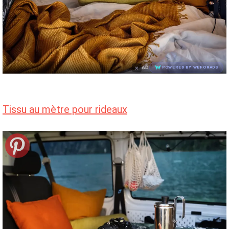
×
AD
POWERED BY WEFORADS
Tissu au mètre pour rideaux