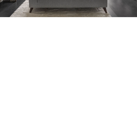
Petite Surface
Piscine
Question De Style
Renovation
Revue De Week End
Tiny House