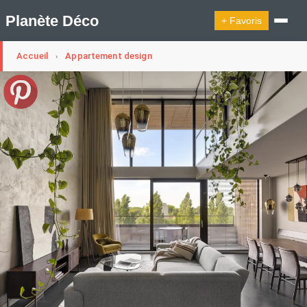
Planète Déco
+ Favoris
Accueil
Appartement design
›
🔍︎ Rechercher
🛍︎ Shop Planète Déco
ℹ︎ À propos
Appartement Design
Cabanes
Decoration Noël
Design Suédois En Quelques Photos
Idées Déco En 10 Photos
La Semaine Décoration Et Design
Maison En Ville
Méli-Mélo Suédois
Publi Reportage
Tendance
Interieurs Scandinaves
La Décoration Selon Votre Signe Astrologique
Les Trouvailles Déco Du Jour
Loft
Maison Appartement Écologique
Maison Container/container House
Maison D'hôtes
Maison Et Appartement Vintage
On Décode La Déco