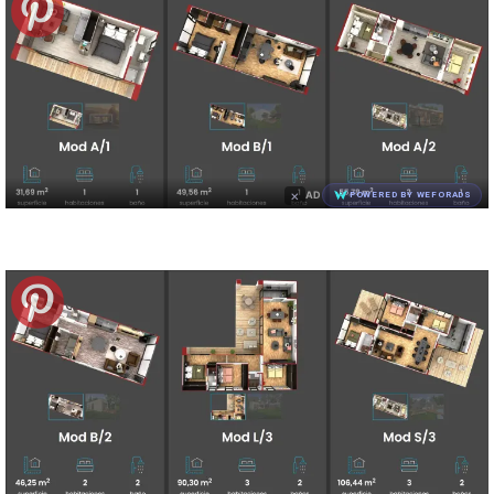
×
AD
POWERED BY WEFORADS