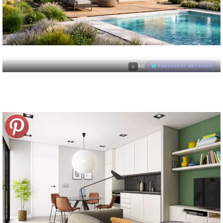
×
AD
POWERED BY WEFORADS