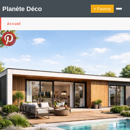
Planète Déco
+ Favoris
Accueil
🔍︎ Rechercher
🛍︎ Shop Planète Déco
ℹ︎ À propos
Appartement Design
Cabanes
Decoration Noël
Design Suédois En Quelques Photos
Idées Déco En 10 Photos
La Semaine Décoration Et Design
Maison En Ville
Méli-Mélo Suédois
Publi Reportage
Tendance
Interieurs Scandinaves
La Décoration Selon Votre Signe Astrologique
Les Trouvailles Déco Du Jour
Loft
Maison Appartement Écologique
Maison Container/container House
Maison D'hôtes
Maison Et Appartement Vintage
On Décode La Déco