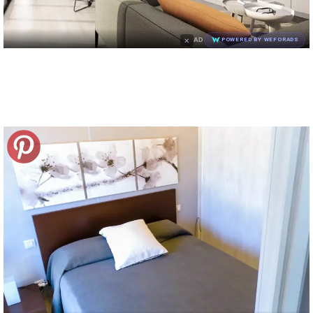
×
AD
POWERED BY WEFORADS