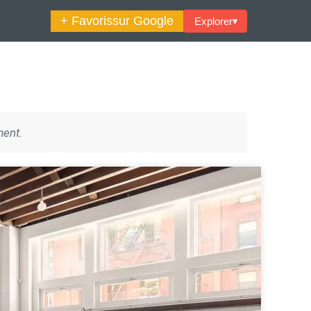
+ Favoris
sur Google
Explorer
▾
🔍︎ Rechercher
ment.
maine Décoration Et Design
Maison En Ville
es Trouvailles Déco Du Jour
Loft
Décode La Déco
Petite Surface
Piscine