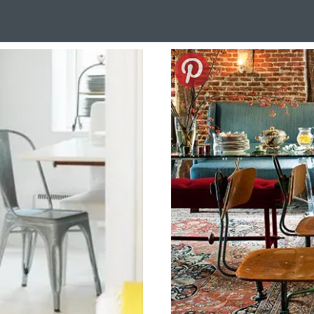
Design Suédois En Quelques Photos
Idées Déco En 10 Photos
La Se
nterieurs Scandinaves
La Décoration Selon Votre Signe Astrologique
L
tainer House
Maison D'hôtes
Maison Et Appartement Vintage
On 
d
Tiny House