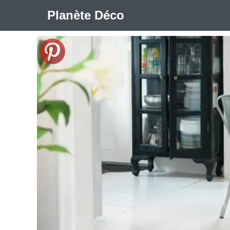
Planète Déco
🛍︎ Shop Planète Déco
ℹ︎ À propos
Appartement Design
Cabanes
Decoration Noël
Méli-Mélo Suédois
Publi Reportage
Tendance
I
Maison Appartement Écologique
Maison Container/con
Question De Style
Renovation
Revue De Week En