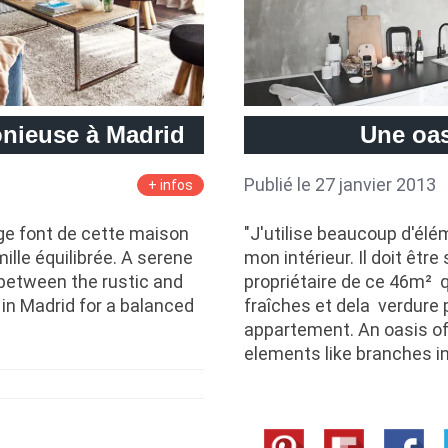
onieuse à Madrid
Une oas
Publié le 27 janvier 2013
+ infos
ntage font de cette maison
"J'utilise beaucoup d'é
ille équilibrée. A serene
mon intérieur. Il doit être
 between the rustic and
propriétaire de ce 46m² q
in Madrid for a balanced
fraîches et dela verdure p
appartement. An oasis of 
elements like branches i