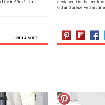
 Life in 60m ² In a
designer it is the contra
old and preserved archit
LIRE LA SUITE →