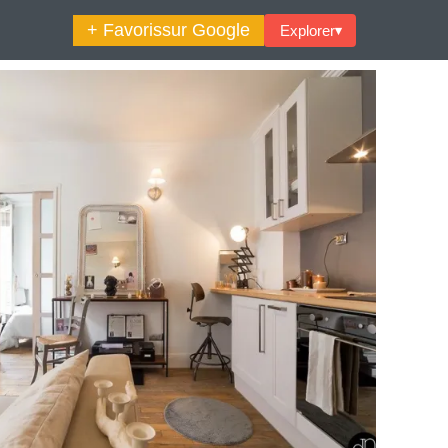
+ Favoris
sur Google
Explorer
▾
🔍︎ Rechercher
maine Décoration Et Design
Maison En Ville
es Trouvailles Déco Du Jour
Loft
Décode La Déco
Petite Surface
Piscine