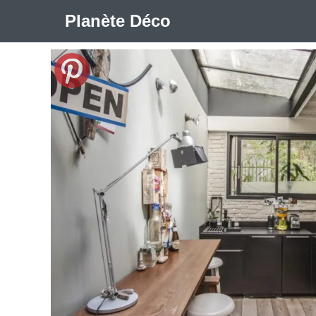
Planète Déco
🛍︎ Shop Planète Déco
ℹ︎ À propos
Appartement Design
Cabanes
Decoration Noël
Méli-Mélo Suédois
Publi Reportage
Tendance
I
Maison Appartement Écologique
Maison Container/con
Question De Style
Renovation
Revue De Week En