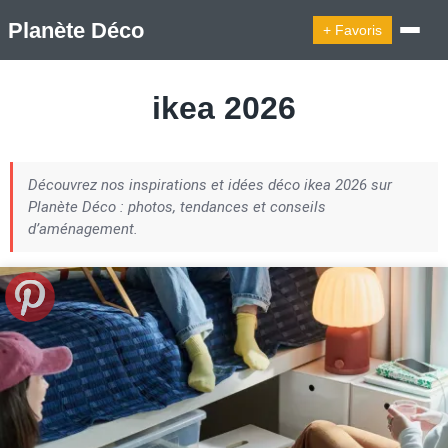
Planète Déco
+ Favoris
🔍︎ Rechercher
ikea 2026
🛍︎ Shop Planète Déco
ℹ︎ À propos
Découvrez nos inspirations et idées déco ikea 2026 sur
Appartement Design
Cabanes
Decoration Noël
Planète Déco : photos, tendances et conseils
Design Suédois En Quelques Photos
d’aménagement.
Idées Déco En 10 Photos
La Semaine Décoration Et Design
Maison En Ville
Méli-Mélo Suédois
Publi Reportage
Tendance
Interieurs Scandinaves
La Décoration Selon Votre Signe Astrologique
Les Trouvailles Déco Du Jour
Loft
Maison Appartement Écologique
Maison Container/container House
Maison D'hôtes
Maison Et Appartement Vintage
On Décode La Déco