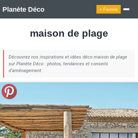
Planète Déco
+ Favoris
🔍︎ Rechercher
maison de plage
🛍︎ Shop Planète Déco
ℹ︎ À propos
Découvrez nos inspirations et idées déco maison de plage
Appartement Design
Cabanes
Decoration Noël
sur Planète Déco : photos, tendances et conseils
Design Suédois En Quelques Photos
d’aménagement.
Idées Déco En 10 Photos
La Semaine Décoration Et Design
Maison En Ville
Méli-Mélo Suédois
Publi Reportage
Tendance
Interieurs Scandinaves
La Décoration Selon Votre Signe Astrologique
Les Trouvailles Déco Du Jour
Loft
Maison Appartement Écologique
Maison Container/container House
Maison D'hôtes
Maison Et Appartement Vintage
On Décode La Déco