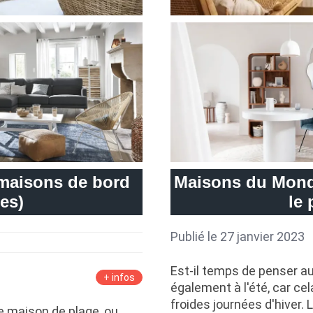
maisons de bord
Maisons du Monde
res)
le 
Publié le 27 janvier 2023
Est-il temps de penser a
+ infos
également à l'été, car c
froides journées d'hiver.
le maison de plage, ou