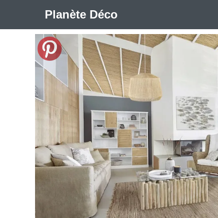
Planète Déco
🛍︎ Shop Planète Déco
ℹ︎ À propos
Appartement Design
Cabanes
Decoration Noël
Méli-Mélo Suédois
Publi Reportage
Tendance
I
Maison Appartement Écologique
Maison Container/con
Question De Style
Renovation
Revue De Week En