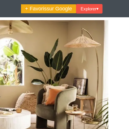
+ Favoris
sur Google
Explorer
▾
🔍︎ Rechercher
maine Décoration Et Design
Maison En Ville
es Trouvailles Déco Du Jour
Loft
Décode La Déco
Petite Surface
Piscine