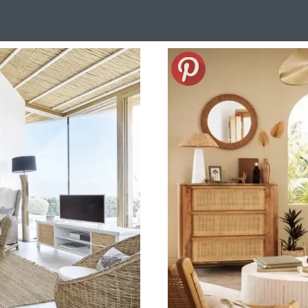
Design Suédois En Quelques Photos
Idées Déco En 10 Photos
La Se
nterieurs Scandinaves
La Décoration Selon Votre Signe Astrologique
L
tainer House
Maison D'hôtes
Maison Et Appartement Vintage
On 
d
Tiny House