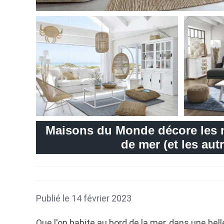
Maisons du Monde décore les 
de mer (et les aut
Publié le 14 février 2023
Que l'on habite au bord de la mer, dans une bel