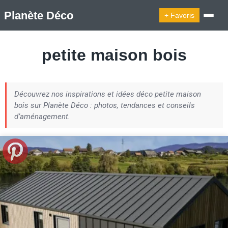
Planète Déco
+ Favoris
🔍︎ Rechercher
petite maison bois
🛍︎ Shop Planète Déco
ℹ︎ À propos
Découvrez nos inspirations et idées déco petite maison
Appartement Design
Cabanes
Decoration Noël
bois sur Planète Déco : photos, tendances et conseils
Design Suédois En Quelques Photos
d’aménagement.
Idées Déco En 10 Photos
La Semaine Décoration Et Design
Maison En Ville
Méli-Mélo Suédois
Publi Reportage
Tendance
Interieurs Scandinaves
La Décoration Selon Votre Signe Astrologique
Les Trouvailles Déco Du Jour
Loft
Maison Appartement Écologique
Maison Container/container House
Maison D'hôtes
Maison Et Appartement Vintage
On Décode La Déco