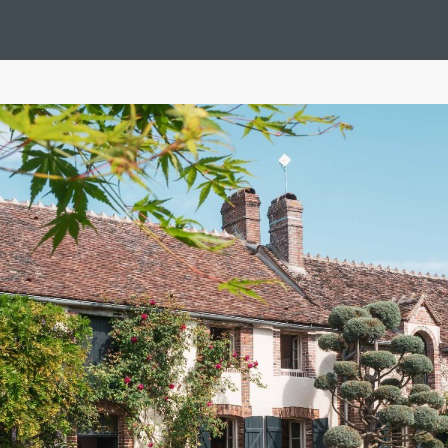
Design Suédois En Quelques Photos
Idées Déco En 10 Photos
La Se
nterieurs Scandinaves
La Décoration Selon Votre Signe Astrologique
L
tainer House
Maison D'hôtes
Maison Et Appartement Vintage
On 
d
Tiny House