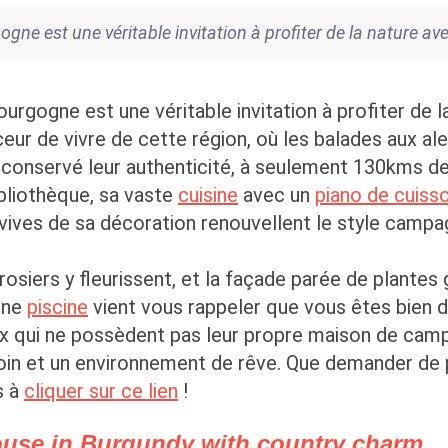
ne est une véritable invitation à profiter de la nature ave
rgogne est une véritable invitation à profiter de 
uceur de vivre de cette région, où les balades aux a
t conservé leur authenticité, à seulement 130kms de 
ibliothèque, sa vaste
cuisine
avec un
piano de cuiss
ives de sa décoration renouvellent le style campag
s rosiers y fleurissent, et la façade parée de plant
 une
piscine
vient vous rappeler que vous êtes bien 
ux qui ne possèdent pas leur propre maison de ca
oin et un environnement de rêve. Que demander de p
s à
cliquer sur ce lien
!
ouse in Burgundy with country charm