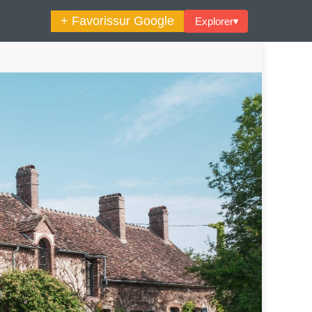
+ Favoris
sur Google
Explorer
▾
🔍︎ Rechercher
maine Décoration Et Design
Maison En Ville
es Trouvailles Déco Du Jour
Loft
Décode La Déco
Petite Surface
Piscine