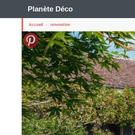
Planète Déco
Accueil
renovation
›
🛍︎ Shop Planète Déco
ℹ︎ À propos
Appartement Design
Cabanes
Decoration Noël
Méli-Mélo Suédois
Publi Reportage
Tendance
I
Maison Appartement Écologique
Maison Container/con
Question De Style
Renovation
Revue De Week En