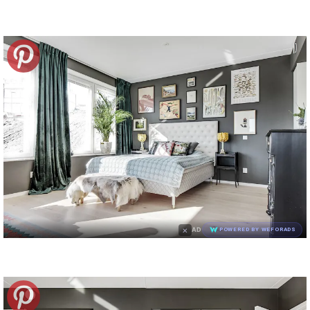
×
AD
POWERED BY WEFORADS