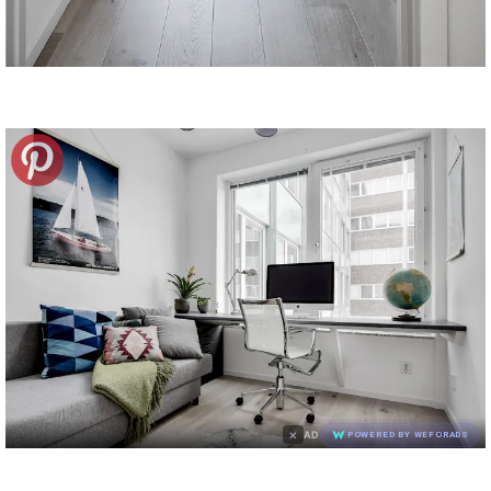
×
AD
POWERED BY WEFORADS