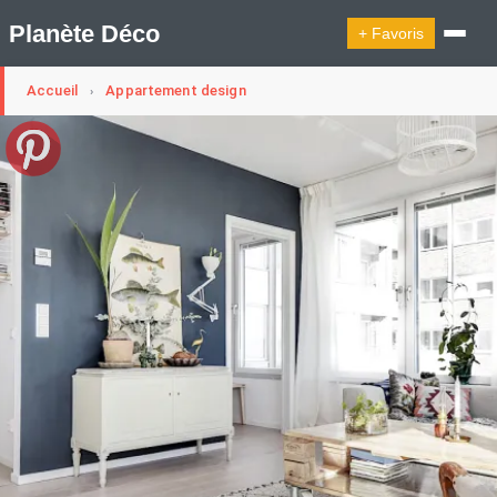
Planète Déco
+ Favoris
Accueil
Appartement design
›
🔍︎ Rechercher
🛍︎ Shop Planète Déco
ℹ︎ À propos
Appartement Design
Cabanes
Decoration Noël
Design Suédois En Quelques Photos
Idées Déco En 10 Photos
La Semaine Décoration Et Design
Maison En Ville
Méli-Mélo Suédois
Publi Reportage
Tendance
Interieurs Scandinaves
La Décoration Selon Votre Signe Astrologique
Les Trouvailles Déco Du Jour
Loft
Maison Appartement Écologique
Maison Container/container House
Maison D'hôtes
Maison Et Appartement Vintage
On Décode La Déco