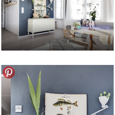
×
AD
POWERED BY WEFORADS