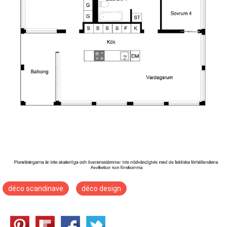
déco scandinave
déco design