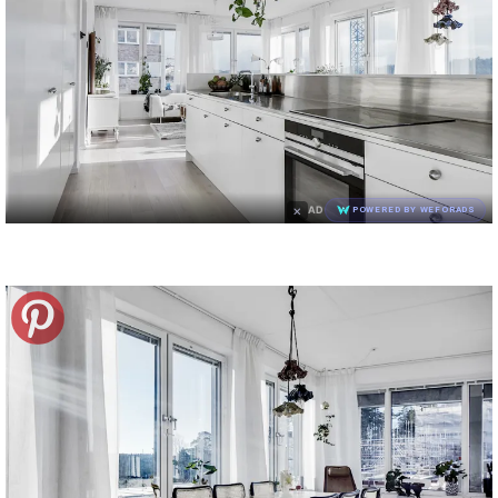
×
AD
POWERED BY WEFORADS