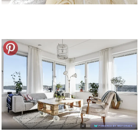
×
AD
POWERED BY WEFORADS